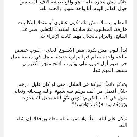
حلال مش مجرد حلم – هو واقع يعيشه آلاف المسلمين
حول العالم اليوم. أنا واحد منهم، والحمد لله.
المطلوب منك مش إنك تكون عبقري أو عندك إمكانيات
خارقة. المطلوب نية صادقة، استعداد للتعلم، صبر على
النتائج، والتزام بالحلال مهما كانت الإغراءات.
ابدأ اليوم. مش بكرة، مش الأسبوع الجاي – اليوم. خصص
ساعة واحدة تتعلم فيها مهارة جديدة. سجل في منصة عمل
حر. صور أول فيديو على يوتيوب. افتح متجر إلكتروني
بسيط. المهم تبدأ.
وتذكر دائماً: البركة في الحلال، حتى لو كان قليل. درهم
حلال أفضل من ألف درهم فيه شبهة. والله سبحانه وتعالى
يقول في كتابه الكريم: “وَمَن يَتَّقِ اللَّهَ يَجْعَل لَّهُ مَخْرَجًا
وَيَرْزُقْهُ مِنْ حَيْثُ لَا يَحْتَسِبُ”.
توكل على الله، ابدأ، واستمر. والله معك ويوفقك إن شاء
الله.