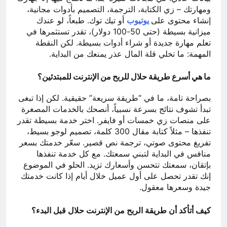
ومهارتك – زي الكتابة، الترجمة، التصميم بأدوات مجانية،
إنشاء محتوى على
يوتيوب
أو تيك توك. طبعاً، لو عندك
ميزانية بسيطة (حتى 50-100 دولار)، تقدر تستثمرها في
تعلم مهارة جديدة أو شراء أدوات بسيطة. لكن النقطة
المهمة: ما تخلي قلة المال عذر يمنعك من البداية.
ما هي أسرع طريقة حلال للربح من الإنترنت للمبتدئين؟
بصراحة تامة، ما في “طريقة سريعة” حقيقية. لكن إذا تبغى
تبدأ تشوف نتائج بسرعة نسبياً، أنصحك بالخدمات المصغرة
على منصات زي خمسات أو فايفر. اختر خدمة بسيطة تقدر
تنفذها – مثلاً كتابة مقال 300 كلمة، تصميم لوجو بسيط،
تفريغ محتوى صوتي، ترجمة نص قصير. سعّر خدمتك بسعر
منافس في البداية لتبني سمعتك. مع كل خدمة تنفذها
بإتقان، سمعتك تتحسن وأسعارك تزيد. الحلو في الموضوع
إنك تقدر تحصل على أول عميل خلال أيام إذا كانت خدمتك
جيدة وسعرها معقول.
كيف أتأكد أن طريقة الربح من الإنترنت حلال قبل البدء؟