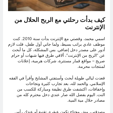
كيف بدأت رحلتي مع الربح الحلال من
الإنترنت
اسمي محمد، وقصتي مع الإنترنت بدأت سنة 2010. كنت
موظف عادي براتب بسيط، ولما جاني أول طفل، قلت لازم
أدور على مصدر دخل إضافي. بس المشكلة، كل ما أبحث
عن “الربح من الإنترنت”، ألاقي طرق فيها شبهات أو حرام
صريح – مواقع قمار مستترة، شركات هرمية، إعلانات
لمنتجات محرمة.
قعدت ليالي طويلة أبحث وأستفتي المشايخ وأقرأ في الفقه
الإسلامي. والحمد لله، بعد تجارب كثيرة ونجاحات
وإخفاقات، اكتشفت طرق نظيفة ومباركة للكسب من
النت. اليوم بفضل الله صار عندي دخل محترم كله من
مصادر حلال مية المية.
وصدقني، مش محتاج تكون عبقري تقنية أو عندك رأس