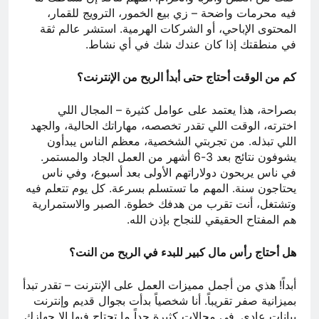
فيه محرمات واضحة – زي بيع الخمور، الترويج للقمار،
المحتوى الإباحي، أو الشركات الهرمية. استشر عالم ثقة
في منطقتك إذا كان عندك شك في أي نشاط.
كم من الوقت أحتاج حتى أبدأ الربح من الإنترنت؟
بصراحة، هذا يعتمد على عوامل كثيرة – المجال اللي
اخترته، الوقت اللي تقدر تخصصه، مهاراتك الحالية، والجهد
اللي تبذله. من تجربتي الشخصية، معظم الناس يبدأون
يشوفون نتائج بعد 3-6 أشهر من العمل الجاد والمستمر.
في ناس يربحون دولاراتهم الأولى بعد أسبوع، وفي ناس
يحتاجون سنة. المهم ما تستسلم بسرعة. كل يوم تتعلم فيه
وتشتغل، أنت تقرب من هدفك خطوة. الصبر والاستمرارية
هم المفتاح الحقيقي للنجاح بإذن الله.
هل أحتاج رأس مال كبير للبدء في الربح من النت؟
أبداً! هذي من أجمل مميزات العمل على الإنترنت – تقدر تبدأ
بميزانية صفر تقريباً. أنا شخصياً بدأت بجوال قديم وإنترنت
بيانات عادي. في مجالات كثيرة جداً ما تحتاج فيها إلا جهازك