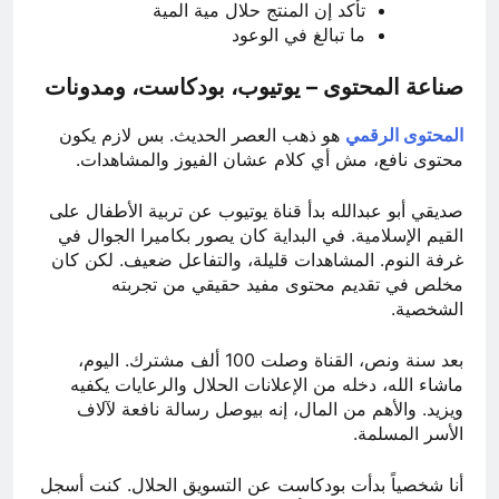
تأكد إن المنتج حلال مية المية
ما تبالغ في الوعود
صناعة المحتوى – يوتيوب، بودكاست، ومدونات
المحتوى الرقمي
هو ذهب العصر الحديث. بس لازم يكون
محتوى نافع، مش أي كلام عشان الفيوز والمشاهدات.
صديقي أبو عبدالله بدأ قناة يوتيوب عن تربية الأطفال على
القيم الإسلامية. في البداية كان يصور بكاميرا الجوال في
غرفة النوم. المشاهدات قليلة، والتفاعل ضعيف. لكن كان
مخلص في تقديم محتوى مفيد حقيقي من تجربته
الشخصية.
بعد سنة ونص، القناة وصلت 100 ألف مشترك. اليوم،
ماشاء الله، دخله من الإعلانات الحلال والرعايات يكفيه
ويزيد. والأهم من المال، إنه بيوصل رسالة نافعة لآلاف
الأسر المسلمة.
أنا شخصياً بدأت بودكاست عن التسويق الحلال. كنت أسجل