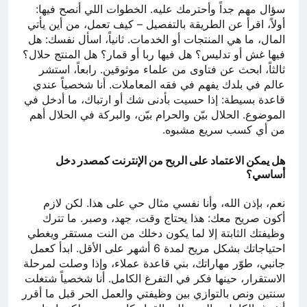
سؤال مهم جداً وأحترمك عليه. الخطوات اللي أنصح فيها:
أولاً، اقرأ عن الطريقة بالتفصيل – كيف تعمل، من أين يأتي
المال، ما هي المنتجات أو الخدمات. ثانياً، اسأل نفسك: هل
فيها غش أو تدليس؟ هل فيها ربا أو قمار؟ هل المنتج حلال؟
ثالثاً، ابحث عن فتاوى من علماء موثوقين. رابعاً، استشر
عالم في بلدك يفهم في فقه المعاملات. أنا شخصياً عندي
قاعدة بسيطة: إذا حسيت بأدنى شك أو ارتباك، ما أدخل في
الموضوع. الحلال بيّن والحرام بيّن، والبركة في الحلال أهم
من أي كسب سريع مشبوه.
هل يمكن الاعتماد على الربح من الإنترنت كمصدر دخل
أساسي؟
نعم، بإذن الله، وأنا نفسي مثال حي على هذا. لكن لازم
أكون صريح معك: هذا يحتاج وقت، جهد، وصبر. ما تترك
وظيفتك الثابتة إلا لما يكون دخلك من النت مستقر ويغطي
احتياجاتك بشكل مريح لمدة 6 أشهر على الأقل. ابدأ كعمل
جانبي، طوّر مهاراتك، بني قاعدة عملاء، وإذا وصلت لمرحلة
الاستقرار، حينها فكر في التفرغ الكامل. أنا شخصياً شتغلت
سنتين ونص بالتوازي بين وظيفتي والعمل الحر قبل ما أقرر