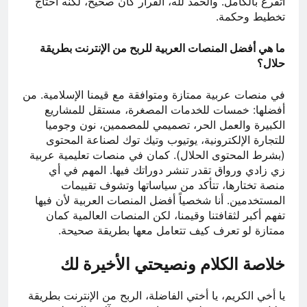
أتفرغ بالكامل. والحمد لله، القرار كان صحيح، لكنه احتاج
تخطيط وحكمة.
ما هي أفضل المنصات العربية للربح من الإنترنت بطريقة
حلال؟
في منصات عربية ممتازة ومتوافقة مع قيمنا الإسلامية. من
أفضلها: خمسات للخدمات المصغرة، مستقل للمشاريع
الكبيرة والعمل الحر، تصميمي للمصممين، نون وجوميا
للتجارة الإلكترونية، يوتيوب وتيك توك لصناعة المحتوى
(بشرط المحتوى الحلال). كمان في منصات تعليمية عربية
زي زادي ورواق تقدر تنشر دوراتك فيها. المهم في أي
منصة تختارها، تتأكد من سياساتها وتشوف تقييمات
المستخدمين. أنا شخصياً أفضل المنصات العربية لأن فيها
تفهم أكبر لثقافتنا وقيمنا، لكن المنصات العالمية كمان
ممتازة لو تعرف كيف تتعامل معها بطريقة صحيحة.
خلاصة الكلام ونصيحتي الأخيرة لك
يا أخي الكريم، يا أختي الفاضلة، الربح من الإنترنت بطريقة