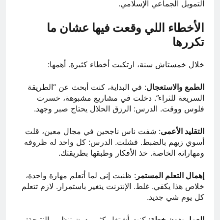
التمويل الجماعي الإسلامي.
الأخطاء اللي وقعت فيها عشان ما
تكررها
خلال خمستاش سنة، ارتكبت أخطاء كثيرة. أهمها:
الطمع والاستعجال
: في البداية، كنت أبحث عن “الطريقة
السريعة للثراء”. دخلت في مشاريع مشبوهة، خسرت
فلوس ووقت. الدرس: الرزق الحلال يحتاج صبر وجهد.
التقليد الأعمى
: شفت ناس ناجحين في مجال معين، قلت
أسوي زيهم بالضبط. فشلت. الدرس: كل واحد له ظروفه
ومهاراته الخاصة. خذ الأفكار وطبقها بطريقتك.
إهمال التعلم المستمر
: ظنيت إني لما أتعلم مهارة واحدة،
خلاص هذا يكفي. غلط. الإنترنت يتغير باستمرار. لازم تتعلم
كل يوم شي جديد.
العمل بدون خطة
: كنت أشتغل كثير بدون تنظيم. النتيجة: