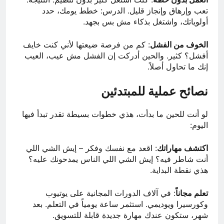
تعب وإرهاق وإنجاز قليل. الدرس: خطط يومك، حدد
أولوياتك، واشتغل بذكاء مش بس بجهد.
الخوف من الفشل
: كم من فرصة ضيعتها لأني كنت خايف
أفشل؟ كثير. والحين أدركت إن الفشل مش عيب، العيب
إنك ما تحاول أصلاً.
نصائح عملية للمبتدئين
لو أنت للحين ما بدأت، هذي خطوات بسيطة تقدر تبدأ فيها
اليوم:
اكتشف مهاراتك
: اقعد مع نفسك وفكر – إيش الشي اللي
أنت شاطر فيه؟ إيش الشي اللي الناس يمدحونك عليه؟
هذي نقطة البداية.
تعلم مجاناً
: في آلاف الدورات المجانية على يوتيوب
وكورسيرا ويوديمي. استثمر ساعة يومياً في التعلم. بعد
شهر، ستكون عندك مهارة جديدة قابلة للتسويق.