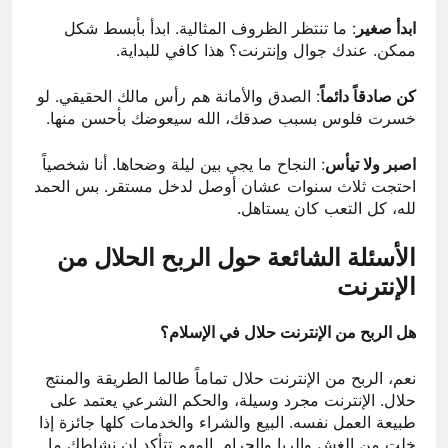
ابدأ صغير
: ما تنتظر الظروف المثالية. ابدأ بأبسط شكل
ممكن. عندك جوال وإنترنت؟ هذا كافي للبداية.
كن صادقاً دائماً
: الصدق والأمانة هم رأس مالك الحقيقي. لو
خسرت فلوس بسبب صدقك، الله سيعوضك بأحسن منها.
اصبر ولا تيأس
: النجاح ما يجي بين ليلة وضحاها. أنا شخصياً
احتجت ثلاث سنوات عشان أوصل لدخل مستقر. بس الحمد
لله، كل التعب كان يستاهل.
الأسئلة الشائعة حول الربح الحلال من
الإنترنت
هل الربح من الإنترنت حلال في الإسلام؟
نعم، الربح من الإنترنت حلال تماماً طالما الطريقة والمنتج
حلال. الإنترنت مجرد وسيلة، والحكم الشرعي يعتمد على
طبيعة العمل نفسه. البيع والشراء والخدمات كلها جائزة إذا
خلت من الغش والربا والحرام. المهم تتأكد إن نشاطك ما