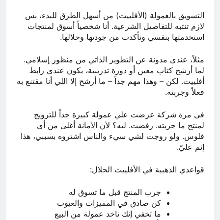
التسويق بالعمولة (الأفلييت) من أسهل الطرق للبدء، بس
لازم تنتبه للتفاصيل الشرعية. أنا شخصياً أسوق لمنتجات
استخدمتها بنفسي وتأكدت من جودتها وحلالها.
مثلاً، عندي مدونة عن التطوير الذاتي من منظور إسلامي.
لما أرشح كتاب معين أو دورة تدريبية، يكون عندي رابط
أفلييت. لكن – وهذا مهم جداً – ما أرشح إلا اللي أنا مقتنع به
فعلاً وجربته.
في مرة شركة عرضت علي عمولة كبيرة جداً للترويج
لمنتج ما جربته. رفضت. ليه؟ لأن الأمانة أغلى من أي
فلوس. ولو روجت لشي سيء والناس اشتروه بسببي، هذا
إثم عليّ.
قواعدي الذهبية في الأفلييت الحلال:
جرب المنتج قبل ما تسوق له
كن صادق في المميزات والعيوب
ما تخفي إنك تاخد عمولة من البيع