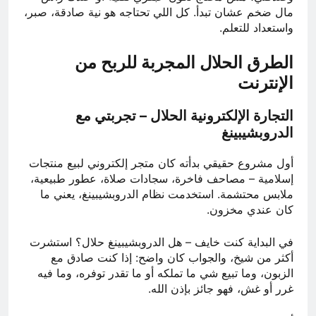
مال ضخم عشان تبدأ. كل اللي تحتاجه هو نية صادقة، صبر،
واستعداد للتعلم.
الطرق الحلال المجربة للربح من
الإنترنت
التجارة الإلكترونية الحلال – تجربتي مع
الدروبشيبينغ
أول مشروع حقيقي بدأته كان متجر إلكتروني لبيع منتجات
إسلامية – مصاحف فاخرة، سجادات صلاة، عطور طبيعية،
ملابس محتشمة. استخدمت نظام الدروبشيبينغ، يعني ما
كان عندي مخزون.
في البداية كنت خايف – هل الدروبشيبينغ حلال؟ استشرت
أكثر من شيخ، والجواب كان واضح: إذا كنت صادق مع
الزبون، وما تبيع شي ما تملكه أو ما تقدر توفره، وما فيه
غرر أو غش، فهو جائز بإذن الله.