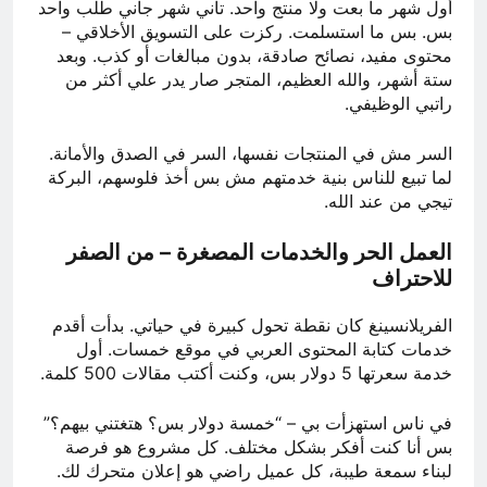
أول شهر ما بعت ولا منتج واحد. تاني شهر جاني طلب واحد
بس. بس ما استسلمت. ركزت على التسويق الأخلاقي –
محتوى مفيد، نصائح صادقة، بدون مبالغات أو كذب. وبعد
ستة أشهر، والله العظيم، المتجر صار يدر علي أكثر من
راتبي الوظيفي.
السر مش في المنتجات نفسها، السر في الصدق والأمانة.
لما تبيع للناس بنية خدمتهم مش بس أخذ فلوسهم، البركة
تيجي من عند الله.
العمل الحر والخدمات المصغرة – من الصفر
للاحتراف
الفريلانسينغ كان نقطة تحول كبيرة في حياتي. بدأت أقدم
خدمات كتابة المحتوى العربي في موقع خمسات. أول
خدمة سعرتها 5 دولار بس، وكنت أكتب مقالات 500 كلمة.
في ناس استهزأت بي – “خمسة دولار بس؟ هتغتني بيهم؟”
بس أنا كنت أفكر بشكل مختلف. كل مشروع هو فرصة
لبناء سمعة طيبة، كل عميل راضي هو إعلان متحرك لك.