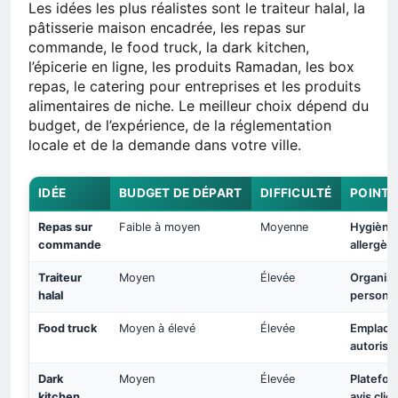
Les idées les plus réalistes sont le traiteur halal, la
pâtisserie maison encadrée, les repas sur
commande, le food truck, la dark kitchen,
l’épicerie en ligne, les produits Ramadan, les box
repas, le catering pour entreprises et les produits
alimentaires de niche. Le meilleur choix dépend du
budget, de l’expérience, de la réglementation
locale et de la demande dans votre ville.
IDÉE
BUDGET DE DÉPART
DIFFICULTÉ
POINT 
Repas sur
Faible à moyen
Moyenne
Hygiène,
commande
allergèn
Traiteur
Moyen
Élevée
Organisa
halal
personn
Food truck
Moyen à élevé
Élevée
Emplace
autorisa
Dark
Moyen
Élevée
Platefor
kitchen
avis clie