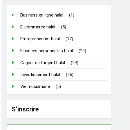
Business en ligne halal
(1)
E-commerce halal
(5)
Entrepreneuriat halal
(17)
Finances personnelles halal
(29)
Gagner de l'argent halal
(29)
Investissement halal
(25)
Vie musulmane
(5)
S’inscrire