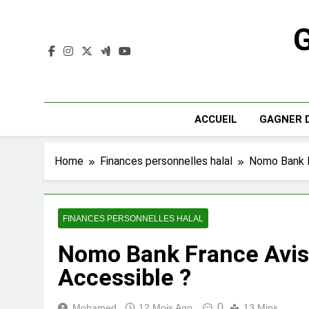
Skip
to
G
content
ACCUEIL
GAGNER D
Home
Finances personnelles halal
Nomo Bank Fr
FINANCES PERSONNELLES HALAL
Nomo Bank France Avis 2
Accessible ?
0
Mohamed
12 Mois Ago
13 Mins