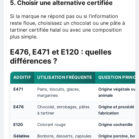
5. Choisir une alternative certifiée
Si la marque ne répond pas ou si l’information
reste floue, choisissez un chocolat ou une pâte à
tartiner certifiée halal ou avec une composition
plus simple.
E476, E471 et E120 : quelles
différences ?
ADDITIF
UTILISATION FRÉQUENTE
QUESTION PRINCI
E471
Pains, biscuits, glaces,
Origine végétale ou
margarines
animale
E476
Chocolat, enrobages, pâtes
Origine et procédé d
à tartiner
fabrication
E120
Colorant rouge
Origine cochenille
Gélatine
Bonbons, desserts, capsules
Origine porcine, bov